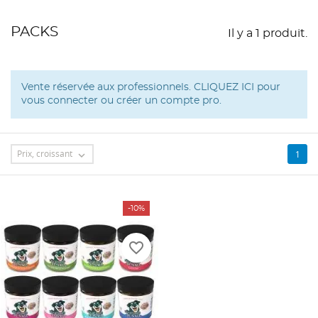
PACKS
Il y a 1 produit.
Vente réservée aux professionnels.
CLIQUEZ ICI
pour
vous connecter ou créer un compte pro.
Prix, croissant
1

-10%
favorite_border
CRÉER UNE LISTE D'ENVIES
CONNEXION
((MODALTITLE))