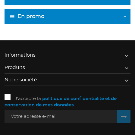
En promo

Informations

Produits

Notre société
J'accepte la
politique de confidentialité et de
conservation de mes données