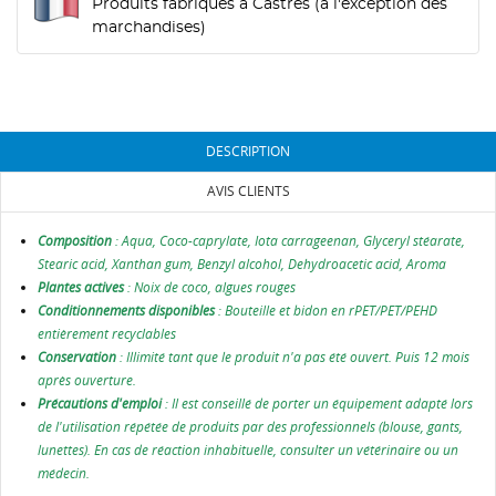
Produits fabriqués à Castres (à l'exception des
marchandises)
NOM DE LA LISTE D'ENVIES
MES LISTES D'ENVIE
Vous devez être connecté pour ajouter des produits
à votre liste d'envies.
add_circle_outline
Créer une nouvelle liste
Annuler
Connexion
DESCRIPTION
Annuler
Créer une liste d'envies
AVIS CLIENTS
Composition
:
Aqua, Coco-caprylate, Iota carrageenan, Glyceryl stéarate,
Stearic acid, Xanthan gum, Benzyl alcohol, Dehydroacetic acid, Aroma
Plantes actives
: Noix de coco, algues rouges
Conditionnements disponibles
: Bouteille et bidon en rPET/PET/PEHD
entièrement recyclables
Conservation
: Illimité tant que le produit n'a pas été ouvert. Puis 12 mois
après ouverture.
Précautions d'emploi
: Il est conseillé de porter un équipement adapté lors
de l'utilisation répétée de produits par des professionnels (blouse, gants,
lunettes). En cas de réaction inhabituelle, consulter un vétérinaire ou un
médecin.