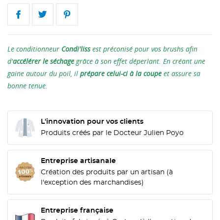
Le conditionneur
Condi'liss
est préconisé pour vos brushs afin
d'
accélérer le séchage
grâce à son effet déperlant. En créant une
gaine autour du poil, il
prépare celui-ci à la coupe
et assure sa
bonne tenue.
L'innovation pour vos clients
Produits créés par le Docteur Julien Poyo
Entreprise artisanale
Création des produits par un artisan (à
l'exception des marchandises)
CRÉER UNE LISTE D'ENVIES
Entreprise française
CONNEXION