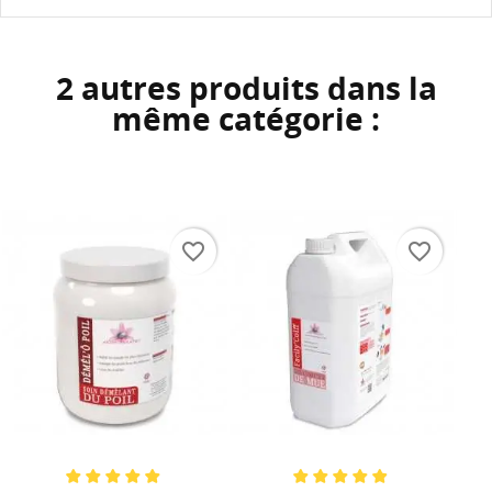
2 autres produits dans la
même catégorie :
favorite_border
favorite_border