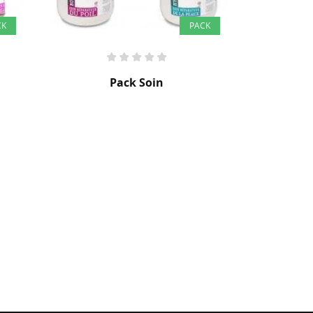
CK
Pack Gelibase