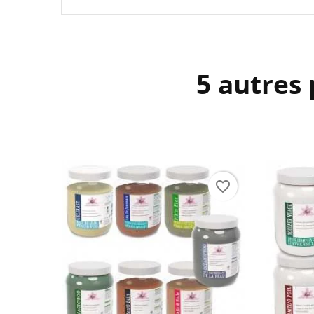
5 autres 
favorite_border
favorite_border