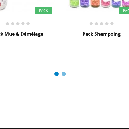
PACK
PA
Pack Shampoing
Pack Soin