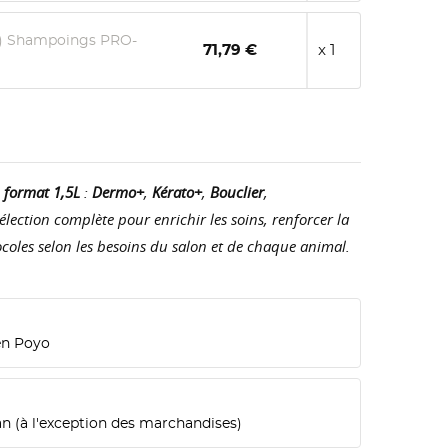
es) Shampoings PRO-
71,79 €
x 1
 format 1,5L
:
Dermo+
,
Kérato+
,
Bouclier
,
élection complète pour enrichir les soins, renforcer la
tocoles selon les besoins du salon et de chaque animal.
ien Poyo
an (à l'exception des marchandises)