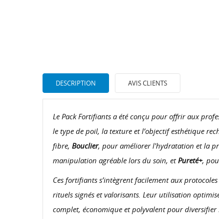
DESCRIPTION
AVIS CLIENTS
Le Pack Fortifiants a été conçu pour offrir aux pro
le type de poil, la texture et l’objectif esthétique rec
CR
C
fibre,
Bouclier
, pour améliorer l'hydratation et la p
manipulation agréable lors du soin, et
Pureté+
, pou
NO
Vo
ME
d'e
Ces fortifiants s’intègrent facilement aux protocole
rituels signés et valorisants. Leur utilisation optimi
complet, économique et polyvalent pour diversifier l’