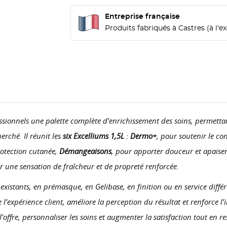
Entreprise française
Produits fabriqués à Castres (à l'
fessionnels une palette complète d’enrichissement des soins, permetta
herché. Il réunit les
six Excelliums 1,5L
:
Dermo+
, pour soutenir le co
ÉER UNE LISTE D'ENVIES
ONNEXION
rotection cutanée,
Démangeaisons
, pour apporter douceur et apaise
r une sensation de fraîcheur et de propreté renforcée.
M DE LA LISTE D'ENVIES
us devez être connecté pour ajouter des produits à votre liste
S LISTES D'ENVIE
nvies.
s existants, en prémasque, en Gelibase, en finition ou en service dif
add_circle_outline
Créer une nouvelle lis
se l’expérience client, améliore la perception du résultat et renforce 
offre, personnaliser les soins et augmenter la satisfaction tout en res
Annuler
Connexion
Annuler
Créer une liste d'envies