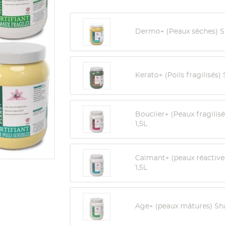
Dermo+ (Peaux sèches) 
Kerato+ (Poils fragilisés
Bouclier+ (Peaux fragili
1,5L
Calmant+ (peaux réactiv
1,5L
Age+ (peaux mâtures) Sh