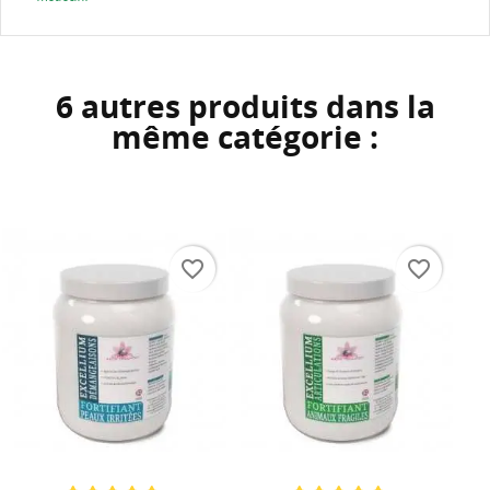
6 autres produits dans la
même catégorie :
favorite_border
favorite_border