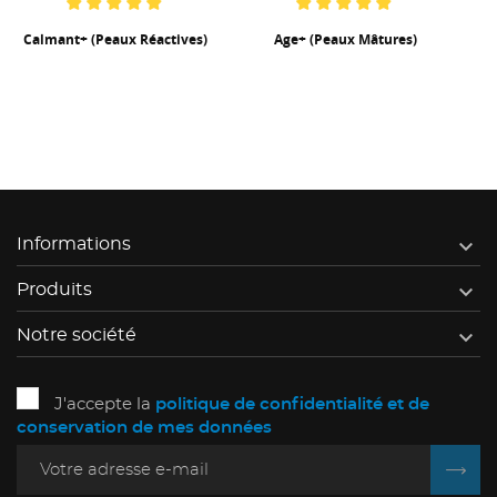
Calmant+ (peaux Réactives)
Age+ (peaux Mâtures)
P

Informations

Produits

Notre société
J'accepte la
politique de confidentialité et de
conservation de mes données