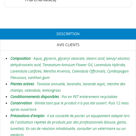
CONNEXION
NOM DE LA LISTE D'ENVIES
MES LISTES D'ENVIE
Vous devez être connecté pour ajouter des produits
à votre liste d'envies.
add_circle_outline
Créer une nouvelle liste
DESCRIPTION
Annuler
Connexion
AVIS CLIENTS
Annuler
Créer une liste d'envies
Composition
:
Aqua, glycerin, glyceryl stearate, stearic acid, benzyl alcohol,
dehydroacetic acid, Tanacetum Annuum Flower Oil, Lavendula Hybrida,
Lavendula Latifolia, Mentha Arvensis, Calendula Officinalis, Cymbopogon
Flexuosus, xanthan gum
Plantes actives
: Tanaisie annuelle, lavandin, lavande aspic, menthe des
champs, calendula, lemongrass
Conditionnements disponibles
: Pot en PET entièrement recyclables
Conservation
: Illimité tant que le produit n'a pas été ouvert. Puis 12 mois
après ouverture.
Précautions d'emploi
: Il est conseillé de porter un équipement adapté lors
de l'utilisation répétée de produits par des professionnels (blouse, gants,
lunettes). En cas de réaction inhabituelle, consulter un vétérinaire ou un
médecin.