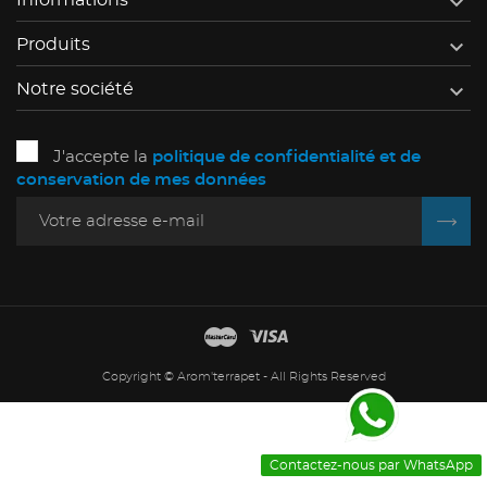

Informations
add_circle_outline
Créer une nouvelle liste

Produits
((cancelText))
((modalDeleteText))
Annuler
Connexion
Annuler
Créer une liste d'envies

Notre société
J'accepte la
politique de confidentialité et de
conservation de mes données
Copyright © Arom'terrapet - All Rights Reserved
Contactez-nous par WhatsApp