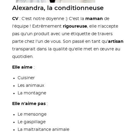
Alexandra, la conditionneuse
CRÉER UNE LISTE D'ENVIES
CONNEXION
((MODALTITLE))
CV
: C'est notre doyenne :) C'est la
maman
de
l'équipe ! Extrêmement
rigoureuse
, elle n'accepte
NOM DE LA LISTE D'ENVIES
MES LISTES D'ENVIE
Vous devez être connecté pour ajouter des produits
((confirmMessage))
pas qu'un produit avec une étiquette de travers
à votre liste d'envies.
parte chez l'un de vous. Son passé en tant qu'
artisan
add_circle_outline
Créer une nouvelle liste
transparait dans la qualité qu'elle met en œuvre au
((cancelText))
((modalDeleteText))
Annuler
Connexion
quotidien.
Annuler
Créer une liste d'envies
Elle aime
:
Cuisiner
Les animaux
La montagne
Elle n'aime pas
:
Le mensonge
Le gaspillage
La maltraitance animale