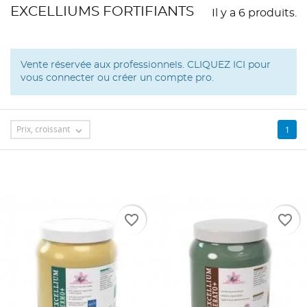
EXCELLIUMS FORTIFIANTS
Il y a 6 produits.
Vente réservée aux professionnels.
CLIQUEZ ICI
pour
vous connecter ou créer un compte pro.
Prix, croissant
1

favorite_border
favorite_border