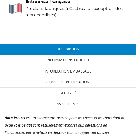
Entreprise française
Produits fabriqués à Castres (à l'exception des
marchandises)
DESCRIPTION
CRÉER UNE LISTE D'ENVIES
INFORMATIONS PRODUIT
CONNEXION
INFORMATION EMBALLAGE
NOM DE LA LISTE D'ENVIES
MES LISTES D'ENVIE
Vous devez être connecté pour ajouter des produits
CONSEILS D'UTILISATION
à votre liste d'envies.
add_circle_outline
SÉCURITÉ
Créer une nouvelle liste
AVIS CLIENTS
Annuler
Connexion
Annuler
Créer une liste d'envies
Aura Protect
est un shampoing formulé pour les chiens et les chats dont la
peau et le pelage sont régulièrement exposés aux agressions de
l'environnement. Il nettoie en douceur tout en apportant un soin