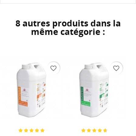
8 autres produits dans la
même catégorie :
favorite_border
favorite_border