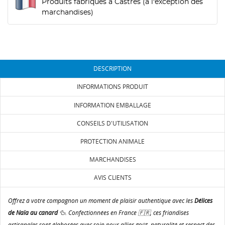
Produits fabriqués à Castres (à l'exception des
marchandises)
DESCRIPTION
INFORMATIONS PRODUIT
INFORMATION EMBALLAGE
CONSEILS D'UTILISATION
PROTECTION ANIMALE
MARCHANDISES
CRÉER UNE LISTE D'ENVIES
CONNEXION
AVIS CLIENTS
NOM DE LA LISTE D'ENVIES
MES LISTES D'ENVIE
Vous devez être connecté pour ajouter des produits
Offrez à votre compagnon un moment de plaisir authentique avec les
Délices
à votre liste d'envies.
de Naïa au canard
🦆. Confectionnées en France 🇫🇷, ces friandises
add_circle_outline
Créer une nouvelle liste
artisanales sont élaborées avec soin pour allier goût, naturalité et respect des