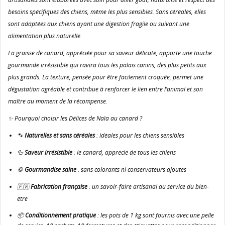
besoins spécifiques des chiens, même les plus sensibles. Sans céréales, elles
Annuler
Connexion
Annuler
Créer une liste d'envies
sont adaptées aux chiens ayant une digestion fragile ou suivant une
alimentation plus naturelle.
La graisse de canard, appréciée pour sa saveur délicate, apporte une touche
gourmande irrésistible qui ravira tous les palais canins, des plus petits aux
plus grands. La texture, pensée pour être facilement croquée, permet une
dégustation agréable et contribue à renforcer le lien entre l’animal et son
maître au moment de la récompense.
✨ Pourquoi choisir les Délices de Naïa au canard ?
🐾
Naturelles et sans céréales
: idéales pour les chiens sensibles
🦆
Saveur irrésistible
: le canard, apprécié de tous les chiens
🍪
Gourmandise saine
: sans colorants ni conservateurs ajoutés
🇫🇷
Fabrication française
: un savoir-faire artisanal au service du bien-
être
📦
Conditionnement pratique
: les pots de 1 kg sont fournis avec une pelle