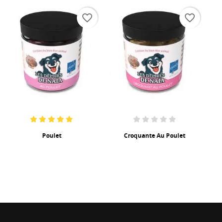
favorite_border
favorite_border
Croquante Au Poulet
Fruits&Légumes